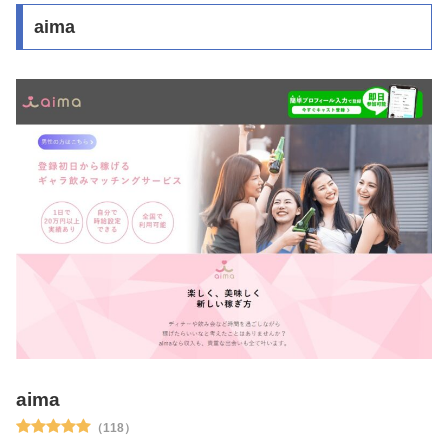
aima
aima
（118）