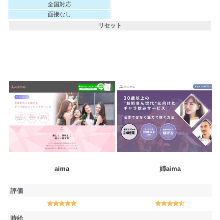
全国対応
面接なし
リセット
アプリ名
aima
姉aima
評価
評価
時給