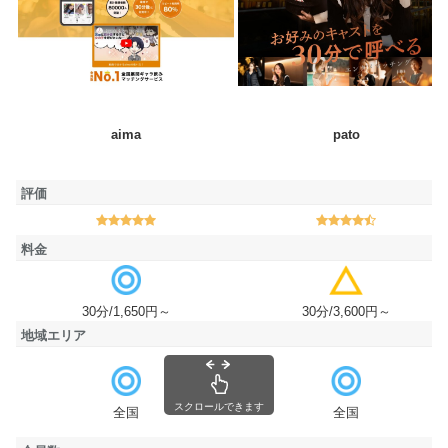
アプリ名
aima
pato
評価
評価
料金
料金
30分/1,650円～
30分/3,600円～
地域エリア
地域エリア
スクロールできます
全国
全国