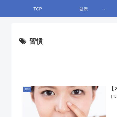
TOP
健康
習慣
【
美容
【ス