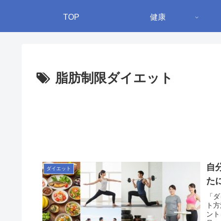
TOP
健康
脂肪制限ダイエット
自
ダイエット
た
「ダ
ト方
ント