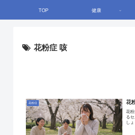
TOP
健康
花粉症 咳
花
花粉症
花粉
るセ
しょ