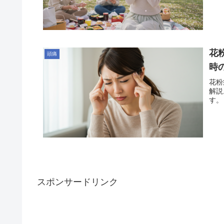
花
頭痛
時
花粉
解説
す。
スポンサードリンク