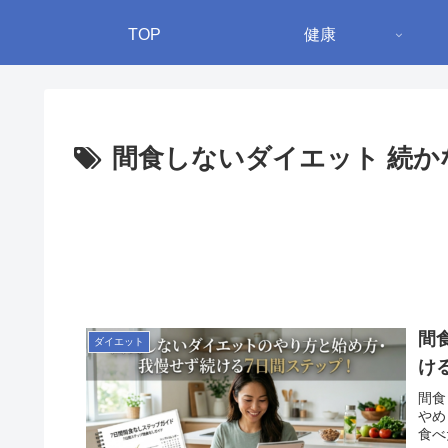
TOP
健康
間食しないダイエット 続か
間
ダイエット
け
間食
やめ
食べ