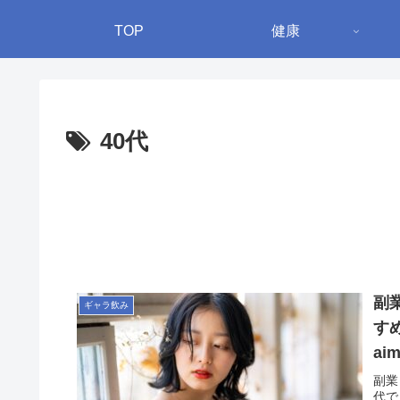
TOP
健康
40代
副
ギャラ飲み
す
a
副業
代で