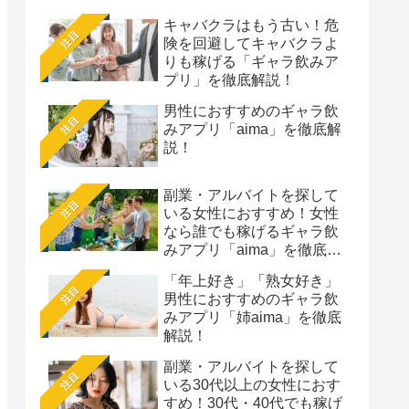
キャバクラはもう古い！危
注目
険を回避してキャバクラよ
りも稼げる「ギャラ飲みア
プリ」を徹底解説！
男性におすすめのギャラ飲
注目
みアプリ「aima」を徹底解
説！
副業・アルバイトを探して
注目
いる女性におすすめ！女性
なら誰でも稼げるギャラ飲
みアプリ「aima」を徹底解
説
「年上好き」「熟女好き」
注目
男性におすすめのギャラ飲
みアプリ「姉aima」を徹底
解説！
副業・アルバイトを探して
注目
いる30代以上の女性におす
すめ！30代・40代でも稼げ