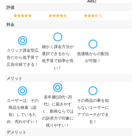
Ads）
評価
評価
料金
細かく課金方法が
クリック課金型広
料金
選択できるから、
低価格からの配信
告だから低予算で
低予算で効率が良
が可能！
広告出稿できる！
い！
メリット
若年層(10代~20
ユーザーは、その
その商品の事を知
代）に届きやす
メリット
商品を検索（認
らないユーザーに
く、動画ならでは
知）しているた
アプローチができ
の訴求力で印象に
め、売れやすい！
る！
残りやすい！
デメリット