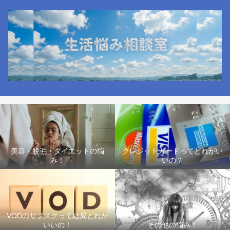
美容・脱毛・ダイエットの悩
クレジットカードってどれがい
み！
いの？
VODのサブスクって結局どれが
いいの！
その他の悩み！