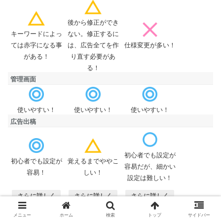
後から修正ができ
キーワードによっ
ない。修正するに
デメリット
ては赤字になる事
は、広告全てを作
仕様変更が多い！
がある！
り直す必要があ
る！
管理画面
管理画面
使いやすい！
使いやすい！
使いやすい！
広告出稿
初心者でも設定が
広告出稿
初心者でも設定が
覚えるまでややこ
容易だが、細かい
容易！
しい！
設定は難しい！
さらに詳しく
さらに詳しく
さらに詳しく
公式サイト
公式サイト
公式サイト
メニュー
ホーム
検索
トップ
サイドバー