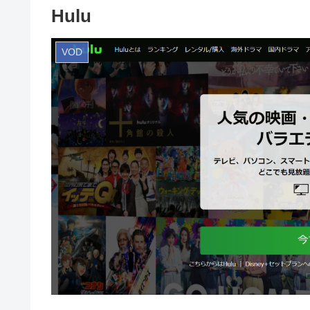
Hulu
VOD