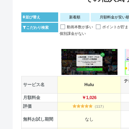
新着順
月額料金が安い
並び替え
動画本数が多い
ポイントが貯ま
こだわり検索
個別課金がない
テ
サービス名
Hulu
月額料金
￥1,026
評価
（117）
無料お試し期間
なし