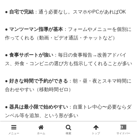
●
自宅で完結
：通う必要なし。スマホやPCがあればOK
●
マンツーマン指導が基本
：フォームやメニューを個別に
作ってくれる（動画・ビデオ通話・チャットなど）
●
食事サポートが強い
：毎日の食事報告→改善アドバイ
ス、外食・コンビニの選び方も指示してくれることが多い
●
好きな時間で予約ができる
：朝・昼・夜とスキマ時間に
合わせやすい（移動時間ゼロ）
●
器具は最小限で始めやすい
：自重トレ中心〜必要ならダ
ンベル等を追加、という形が多い
●
料金は“通うパーソナルより安め”なことが多い
：ただし
メニュー
ホーム
検索
トップ
サイドバー