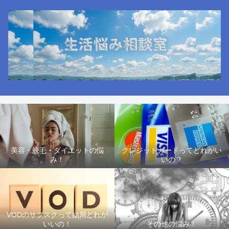
美容・脱毛・ダイエットの悩
クレジットカードってどれがい
み！
いの？
VODのサブスクって結局どれが
いいの！
その他の悩み！